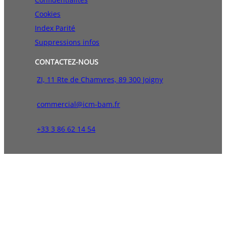
Cookies
Index Parité
Suppressions infos
CONTACTEZ-NOUS
ZI, 11 Rte de Chamvres, 89 300 Joigny
commercial@icm-bam.fr
+33 3 86 62 14 54