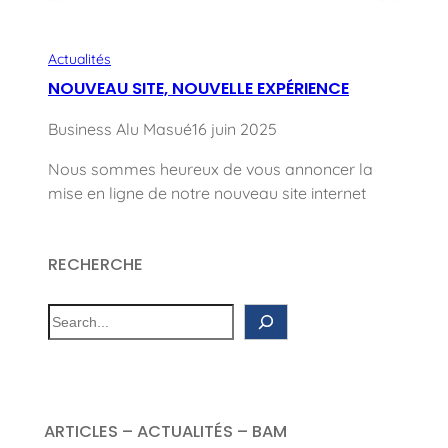
Actualités
NOUVEAU SITE, NOUVELLE EXPÉRIENCE
Business Alu Masué
16 juin 2025
Nous sommes heureux de vous annoncer la
mise en ligne de notre nouveau site internet
RECHERCHE
S
e
a
r
c
ARTICLES – ACTUALITÉS – BAM
h